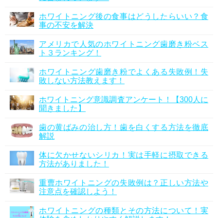
ホワイトニング後の食事はどうしたらいい？食
事の不安を解決
アメリカで人気のホワイトニング歯磨き粉ベス
ト３ランキング！
ホワイトニング歯磨き粉でよくある失敗例！失
敗しない方法教えます！
ホワイトニング意識調査アンケート！【300人に
聞きました】
歯の黄ばみの治し方！歯を白くする方法を徹底
解説
体に欠かせないシリカ！実は手軽に摂取できる
方法がありました！
重曹ホワイトニングの失敗例は？正しい方法や
注意点を確認しよう！
ホワイトニングの種類とその方法について！実