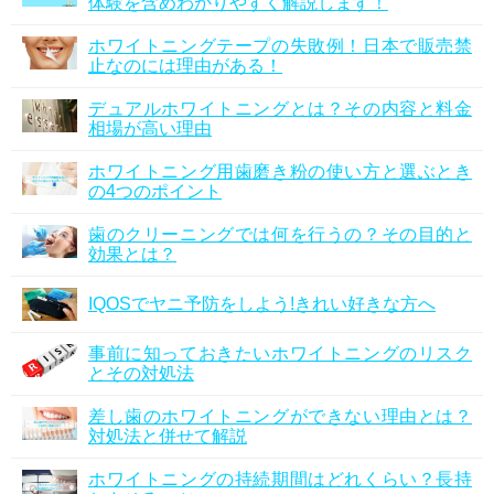
体験を含めわかりやすく解説します！
ホワイトニングテープの失敗例！日本で販売禁
止なのには理由がある！
デュアルホワイトニングとは？その内容と料金
相場が高い理由
ホワイトニング用歯磨き粉の使い方と選ぶとき
の4つのポイント
歯のクリーニングでは何を行うの？その目的と
効果とは？
IQOSでヤニ予防をしよう!きれい好きな方へ
事前に知っておきたいホワイトニングのリスク
とその対処法
差し歯のホワイトニングができない理由とは？
対処法と併せて解説
ホワイトニングの持続期間はどれくらい？長持