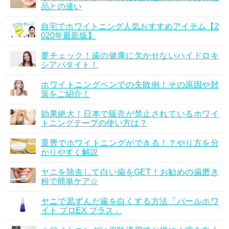
品との違い
自宅でホワイトニング人気おすすめアイテム【2
020年最新版】
要チェック！歯の健康に欠かせないハイドロキ
シアパタイト！
ホワイトニングペンでの失敗例！その原因や対
策をご紹介！
効果絶大！日本で販売が禁止されているホワイ
トニングテープの使い方は？
重曹でホワイトニングができる！？やり方を分
かりやすく解説
ヤニを除去して白い歯をGET！お勧めの歯磨き
粉で簡単ケア☆
ヤニで黒ずんだ歯を白くする方法「パールホワ
イト プロEX プラス」