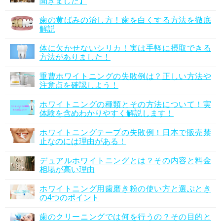
聞きました】
歯の黄ばみの治し方！歯を白くする方法を徹底
解説
体に欠かせないシリカ！実は手軽に摂取できる
方法がありました！
重曹ホワイトニングの失敗例は？正しい方法や
注意点を確認しよう！
ホワイトニングの種類とその方法について！実
体験を含めわかりやすく解説します！
ホワイトニングテープの失敗例！日本で販売禁
止なのには理由がある！
デュアルホワイトニングとは？その内容と料金
相場が高い理由
ホワイトニング用歯磨き粉の使い方と選ぶとき
の4つのポイント
歯のクリーニングでは何を行うの？その目的と