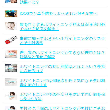
効果とは？
IQOSでヤニ予防をしよう!きれい好きな方へ
歯を白くするホワイトニング料金は保険適用外
で高額？疑問を解決！
事前に知っておきたいホワイトニングのリスク
とその対処法
差し歯のホワイトニングができない理由とは？
対処法と併せて解説
ホワイトニングの持続期間はどれくらい？長持
ちさせるコツ
ホワイトニングは保険適用外？気になる費用相
場を紹介します
ホワイトニング後の色戻りを防いで白い歯を保
つ3つの方法
男性必見！歯のホワイトニングが男性にこそお